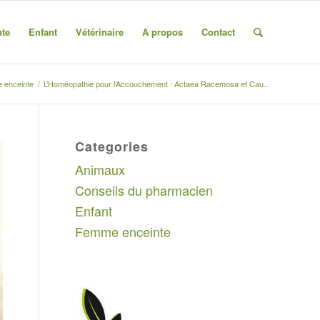
te
Enfant
Vétérinaire
A propos
Contact
 enceinte
/
L’Homéopathie pour l’Accouchement : Actaea Racemosa et Cau...
Categories
Animaux
Conseils du pharmacien
Enfant
Femme enceinte