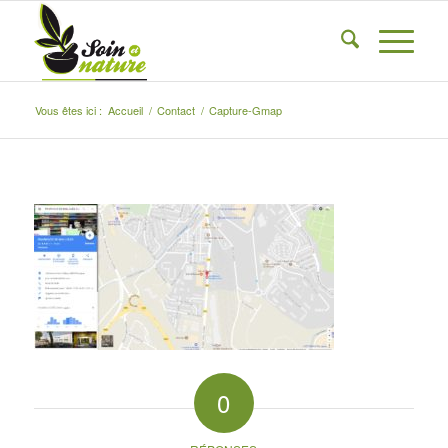
Vous êtes ici :
Accueil
/
Contact
/
Capture-Gmap
0